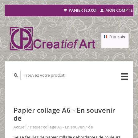
PANIER (€0,00)
MON COMPTE
Français
Nederlands
Deutsch
Papier collage A6 - En souvenir
de
Accueil
/
Papier collage A6 - En souvenir de
Seize feuilles de papier collage débordantes de couleurs