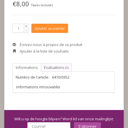
€8,00
Taxes incluses
+
Ajouter au panier
-
Écrivez-nous à propos de ce produit
Ajouter à la liste de souhaits
Informations
Évaluations
(0)
Numéro de l'article:
6410/0352
Informations introuvables
Wilt u op de hoogte blijven? Word lid van onze mailinglijst:
S'abonner