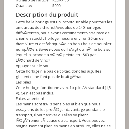
Numéro de l'article:
KLOK-175
Quantité:
5000
Description du produit
Cette belle horloge est un incontournable pour tous les
amoureux des chiens! Avec plus de 240 horloges
diffÃ©rentes, nous avons certainement votre race de
chien en stock! L'horloge mesure environ 30 cm de
diamÃ¨tre et est fabriquÃ©e en beau bois de peuplier
europÃ©en. Saviez-vous qu'il s'agit du mÃªme bois sur
lequel la Joconde a Ã©tÃ© peinte en 1503 par
LÃ©onard de Vinci?
Appuyez sur le son
Cette horloge n'a pas de tic-tac, donc les aiguilles
glissent et ne font pas de bruit gÃªnant.
Les piles
Cette horloge fonctionne avec 1 x pile AA standard (1,5
V). Ce n'est pas inclus.
Faites attention!
Les mains sont trÃ¨s sensibles et bien que nous
essayions de les protÃ©ger davantage pendant le
transport, il peut arriver qu'elles se plient
lÃ©gÃ¨rement Ã cause du transport. Vous pouvez
soigneusement plier les mains en arriÃ¨re, elles ne se