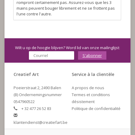
rompront certainement pas. Assurez-vous que les 3
mains peuvent bouger librement et ne se frottent pas
l'une contre l'autre.
Wilt u op de hoogte blijven? Word lid van onze mailinglijst:
S'abonner
Creatief Art
Service à la clientèle
Poeierstraat 2, 2490 Balen
A propos de nous
(B) Ondernemingsnummer
Termes et conditions
0547960522
désistement
+ 32 477 26 52 83
Politique de confidentialité
klantendienst@creatiefart.be