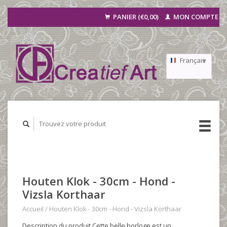
PANIER (€0,00)
MON COMPTE
Français
Nederlands
Deutsch
Houten Klok - 30cm - Hond -
Vizsla Korthaar
Accueil
/
Houten Klok - 30cm - Hond - Vizsla Korthaar
Description du produit Cette belle horloge est un