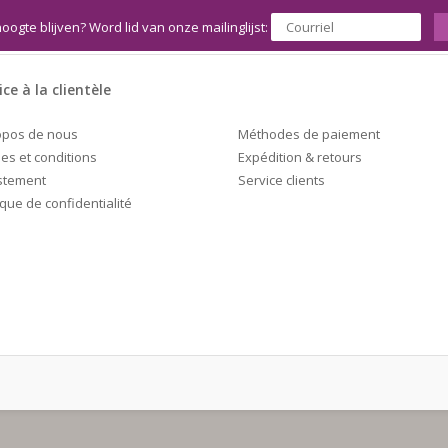
hoogte blijven? Word lid van onze mailinglijst:
ice à la clientèle
Méthodes de paiement
opos de nous
Expédition & retours
es et conditions
Service clients
stement
ique de confidentialité