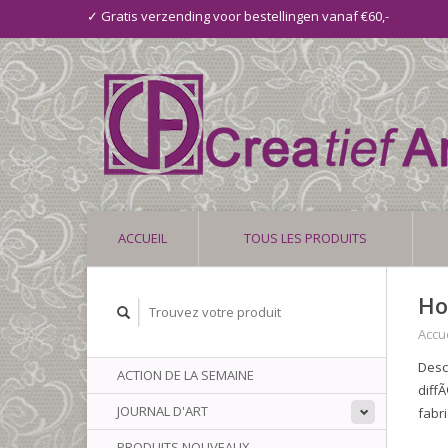
✓ Gratis verzending voor bestellingen vanaf €60,-
ACCUEIL
TOUS LES PRODUITS
Ho
Accue
Desc
ACTION DE LA SEMAINE
diff
JOURNAL D'ART
fabr
PRODUITS NOUVEAUX