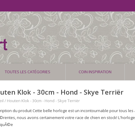
TOUTES LES CATÉGORIES
COIN INSPIRATION
uten Klok - 30cm - Hond - Skye Terriër
il
/
Houten Klok - 30cm - Hond - Skye Terriër
ription du produit Cette belle horloge est un incontournable pour tous le
Ã©rentes, nous avons certainement votre race de chien en stock! L'horlog
iquÃ©e