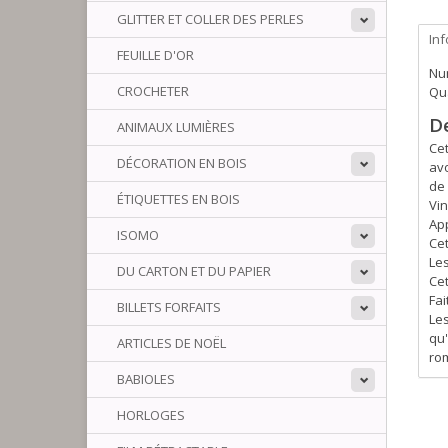
GLITTER ET COLLER DES PERLES
In
FEUILLE D'OR
Num
CROCHETER
Qua
D
ANIMAUX LUMIÈRES
Cet
DÉCORATION EN BOIS
avo
de
ÉTIQUETTES EN BOIS
Vin
Ap
ISOMO
Cet
Les
DU CARTON ET DU PAPIER
Cet
Fai
BILLETS FORFAITS
Les
qu'
ARTICLES DE NOËL
rom
BABIOLES
HORLOGES