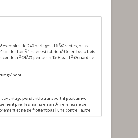
s! Avec plus de 240 horloges diffÃ©rentes, nous
30 cm de diamÃ¨tre et est fabriquÃ©e en beau bois
la Joconde a Ã©tÃ© peinte en 1503 par LÃ©onard de
ruit gÃªnant.
davantage pendant le transport, il peut arriver
ement plier les mains en arriÃ¨re, elles ne se
ement et ne se frottent pas l'une contre l'autre.