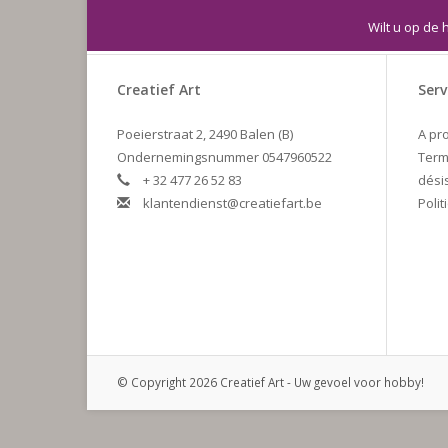
Wilt u op de 
Creatief Art
Serv
Poeierstraat 2, 2490 Balen (B)
A pr
Ondernemingsnummer 0547960522
Term
+ 32 477 26 52 83
dési
klantendienst@creatiefart.be
Polit
© Copyright 2026 Creatief Art - Uw gevoel voor hobby!