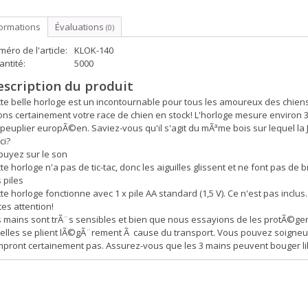
formations
Évaluations
(0)
éro de l'article:
KLOK-140
ntité:
5000
escription du produit
te belle horloge est un incontournable pour tous les amoureux des chien
ns certainement votre race de chien en stock! L'horloge mesure environ 
 peuplier europÃ©en. Saviez-vous qu'il s'agit du mÃªme bois sur lequel 
ci?
puyez sur le son
te horloge n'a pas de tic-tac, donc les aiguilles glissent et ne font pas de b
 piles
te horloge fonctionne avec 1 x pile AA standard (1,5 V). Ce n'est pas inclus.
tes attention!
 mains sont trÃ¨s sensibles et bien que nous essayions de les protÃ©ger 
elles se plient lÃ©gÃ¨rement Ã cause du transport. Vous pouvez soigneus
pront certainement pas. Assurez-vous que les 3 mains peuvent bouger libr