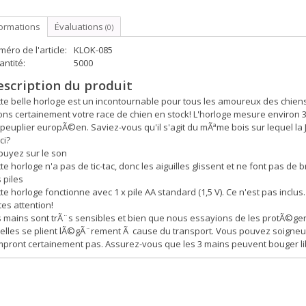
formations
Évaluations
(0)
éro de l'article:
KLOK-085
ntité:
5000
escription du produit
te belle horloge est un incontournable pour tous les amoureux des chien
ns certainement votre race de chien en stock! L'horloge mesure environ 
 peuplier europÃ©en. Saviez-vous qu'il s'agit du mÃªme bois sur lequel 
ci?
puyez sur le son
te horloge n'a pas de tic-tac, donc les aiguilles glissent et ne font pas de b
 piles
te horloge fonctionne avec 1 x pile AA standard (1,5 V). Ce n'est pas inclus.
tes attention!
 mains sont trÃ¨s sensibles et bien que nous essayions de les protÃ©ger 
elles se plient lÃ©gÃ¨rement Ã cause du transport. Vous pouvez soigneus
pront certainement pas. Assurez-vous que les 3 mains peuvent bouger libr