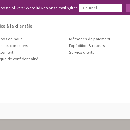
hoogte blijven? Word lid van onze mailinglijst:
ice à la clientèle
Méthodes de paiement
opos de nous
Expédition & retours
es et conditions
Service clients
stement
ique de confidentialité