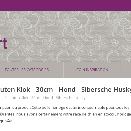
TOUTES LES CATÉGORIES
COIN INSPIRATION
uten Klok - 30cm - Hond - Sibersche Husk
il
/
Houten Klok - 30cm - Hond - Sibersche Husky
ription du produit Cette belle horloge est un incontournable pour tous le
Ã©rentes, nous avons certainement votre race de chien en stock! L'horlog
iquÃ©e