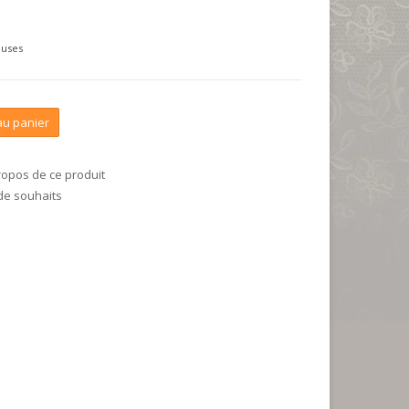
luses
au panier
ropos de ce produit
 de souhaits