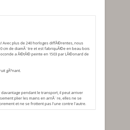
s! Avec plus de 240 horloges diffÃ©rentes, nous
30 cm de diamÃ¨tre et est fabriquÃ©e en beau bois
la Joconde a Ã©tÃ© peinte en 1503 par LÃ©onard de
ruit gÃªnant.
davantage pendant le transport, il peut arriver
ement plier les mains en arriÃ¨re, elles ne se
ement et ne se frottent pas l'une contre l'autre.