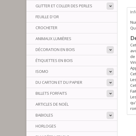
GLITTER ET COLLER DES PERLES
In
FEUILLE D'OR
Num
CROCHETER
Qua
D
ANIMAUX LUMIÈRES
Cet
DÉCORATION EN BOIS
avo
de
ÉTIQUETTES EN BOIS
Vin
Ap
ISOMO
Cet
Les
DU CARTON ET DU PAPIER
Cet
Fai
BILLETS FORFAITS
Les
qu'
ARTICLES DE NOËL
rom
BABIOLES
HORLOGES