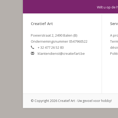
Wilt u op de 
Creatief Art
Serv
Poeierstraat 2, 2490 Balen (B)
A pr
Ondernemingsnummer 0547960522
Term
+ 32 477 26 52 83
dési
klantendienst@creatiefart.be
Polit
© Copyright 2026 Creatief Art - Uw gevoel voor hobby!