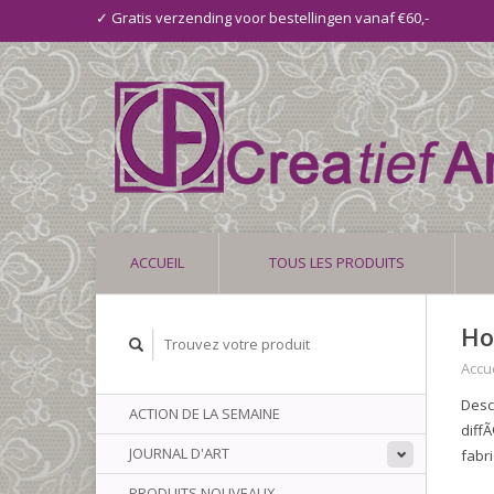
✓ Gratis verzending voor bestellingen vanaf €60,-
ACCUEIL
TOUS LES PRODUITS
Ho
Accue
Desc
ACTION DE LA SEMAINE
diff
JOURNAL D'ART
fabr
PRODUITS NOUVEAUX