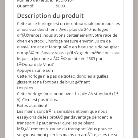
Numéro de l'article:
KLOK-164
Quantité:
5000
Description du produit
Cette belle horloge est un incontournable pour tous les
amoureux des chiens! Avec plus de 240 horloges
diffÃ©rentes, nous avons certainement votre race de
chien en stock! L'horloge mesure environ 30 cm de
diamÃ¨tre et est fabriquÃ©e en beau bois de peuplier
europÃ©en. Saviez-vous qu'il s'agit du mÃªme bois sur
lequel la Joconde a Ã©tÃ© peinte en 1503 par
LÃ©onard de Vinci?
Appuyez sur le son
Cette horloge n'a pas de tic-tac, donc les aiguilles
glissent et ne font pas de bruit gÃªnant.
Les piles
Cette horloge fonctionne avec 1 x pile AA standard (1,5
V). Ce n'est pas inclus.
Faites attention!
Les mains sont trÃ¨s sensibles et bien que nous
essayions de les protÃ©ger davantage pendant le
transport, il peut arriver qu'elles se plient
lÃ©gÃ¨rement Ã cause du transport. Vous pouvez
soigneusement plier les mains en arriÃ¨re, elles ne se