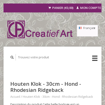
PANIER (€0,00)
MON COMPTE
Français
Nederlands
Deutsch
Houten Klok - 30cm - Hond -
Rhodesian Ridgeback
Accueil
/
Houten Klok - 30cm - Hond - Rhodesian Ridgeback
Description du produit Cette belle horloge est un