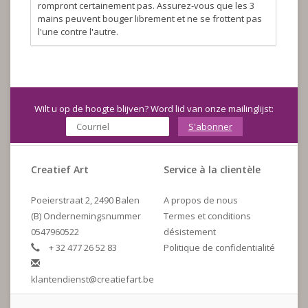
rompront certainement pas. Assurez-vous que les 3
mains peuvent bouger librement et ne se frottent pas
l'une contre l'autre.
Wilt u op de hoogte blijven? Word lid van onze mailinglijst:
S'abonner
Creatief Art
Service à la clientèle
Poeierstraat 2, 2490 Balen
A propos de nous
(B) Ondernemingsnummer
Termes et conditions
0547960522
désistement
+ 32 477 26 52 83
Politique de confidentialité
klantendienst@creatiefart.be