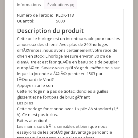
Informations
Évaluations
(0)
Numéro de l'article:
KLOK-118
Quantité:
5000
Description du produit
Cette belle horloge est un incontournable pour tous les
amoureux des chiens! Avec plus de 240 horloges
diffÃ©rentes, nous avons certainement votre race de
chien en stock! L'horloge mesure environ 30 cm de
diamÃ¨tre et est fabriquÃ©e en beau bois de peuplier
europÃ©en. Saviez-vous qu'il s'agit du mÃªme bois sur
lequel la Joconde a Ã©tÃ© peinte en 1503 par
LÃ©onard de Vinci?
Appuyez sur le son
Cette horloge n'a pas de tic-tac, donc les aiguilles
glissent et ne font pas de bruit gÃªnant.
Les piles
Cette horloge fonctionne avec 1 x pile AA standard (1,5
V). Ce n'est pas inclus.
Faites attention!
Les mains sont trÃ¨s sensibles et bien que nous
essayions de les protÃ©ger davantage pendant le