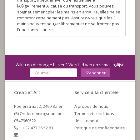
transport, il peut arriver qu'elles se plient
lÃ©gÃ¨rement Ã cause du transport. Vous pouvez
soigneusement plier les mains en arriÃ¨re, elles ne se
rompront certainement pas. Assurez-vous que les 3
mains peuvent bouger librement et ne se frottent pas
l'une contre l'autre.
Wilt u op de hoogte blijven? Word lid van onze mailinglijst:
S'abonner
Creatief Art
Service à la clientèle
Poeierstraat 2, 2490 Balen
A propos de nous
(B) Ondernemingsnummer
Termes et conditions
0547960522
désistement
+ 32 477 26 52 83
Politique de confidentialité