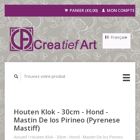
PANIER (€0,00)
MON COMPTE
Français
Nederlands
Deutsch
Houten Klok - 30cm - Hond -
Mastin De los Pirineo (Pyrenese
Mastiff)
Accueil
/
Houten Klok - 30cm - Hond - Mastin De los Pirineo