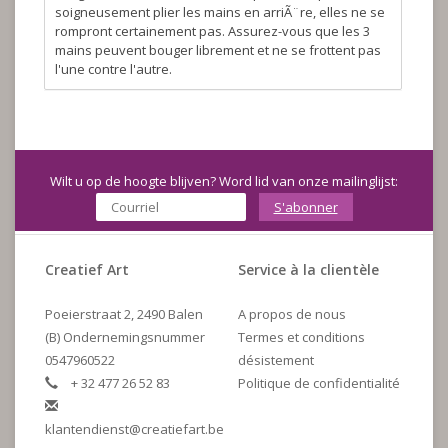
soigneusement plier les mains en arriÃ¨re, elles ne se
rompront certainement pas. Assurez-vous que les 3
mains peuvent bouger librement et ne se frottent pas
l'une contre l'autre.
Wilt u op de hoogte blijven? Word lid van onze mailinglijst:
S'abonner
Creatief Art
Service à la clientèle
Poeierstraat 2, 2490 Balen
A propos de nous
(B) Ondernemingsnummer
Termes et conditions
0547960522
désistement
+ 32 477 26 52 83
Politique de confidentialité
klantendienst@creatiefart.be