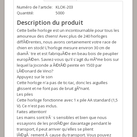
Numéro de l'article:
KLOK-203
Quantité:
5000
Description du produit
Cette belle horloge est un incontournable pour tous les
amoureux des chiens! Avec plus de 240 horloges
diffÃ©rentes, nous avons certainement votre race de
chien en stock! L'horloge mesure environ 30 cm de
diamÃ¨tre et est fabriquÃ©e en beau bois de peuplier
europÃ©en. Saviez-vous qu'il s'agit du mÃªme bois sur
lequel la Joconde a Ã©tÃ© peinte en 1503 par
LÃ©onard de Vinci?
Appuyez sur le son
Cette horloge n'a pas de tic-tac, donc les aiguilles
glissent et ne font pas de bruit gÃªnant.
Les piles
Cette horloge fonctionne avec 1 x pile AA standard (1,5
V). Ce n'est pas inclus.
Faites attention!
Les mains sont trÃ¨s sensibles et bien que nous
essayions de les protÃ©ger davantage pendant le
transport, il peut arriver qu'elles se plient
lÃ©gÃ¨rement Ã cause du transport. Vous pouvez