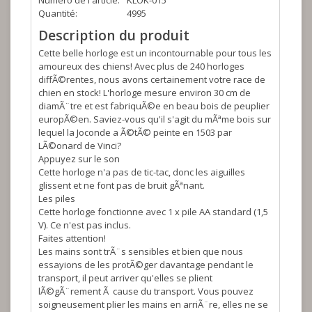
Numéro de l'article:
KLOK-015
Quantité:
4995
Description du produit
Cette belle horloge est un incontournable pour tous les
amoureux des chiens! Avec plus de 240 horloges
diffÃ©rentes, nous avons certainement votre race de
chien en stock! L'horloge mesure environ 30 cm de
diamÃ¨tre et est fabriquÃ©e en beau bois de peuplier
europÃ©en. Saviez-vous qu'il s'agit du mÃªme bois sur
lequel la Joconde a Ã©tÃ© peinte en 1503 par
LÃ©onard de Vinci?
Appuyez sur le son
Cette horloge n'a pas de tic-tac, donc les aiguilles
glissent et ne font pas de bruit gÃªnant.
Les piles
Cette horloge fonctionne avec 1 x pile AA standard (1,5
V). Ce n'est pas inclus.
Faites attention!
Les mains sont trÃ¨s sensibles et bien que nous
essayions de les protÃ©ger davantage pendant le
transport, il peut arriver qu'elles se plient
lÃ©gÃ¨rement Ã cause du transport. Vous pouvez
soigneusement plier les mains en arriÃ¨re, elles ne se