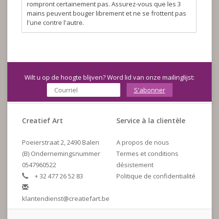
rompront certainement pas. Assurez-vous que les 3
mains peuvent bouger librement et ne se frottent pas
l'une contre l'autre.
Wilt u op de hoogte blijven? Word lid van onze mailinglijst:
S'abonner
Creatief Art
Service à la clientèle
Poeierstraat 2, 2490 Balen
A propos de nous
(B) Ondernemingsnummer
Termes et conditions
0547960522
désistement
+ 32 477 26 52 83
Politique de confidentialité
klantendienst@creatiefart.be