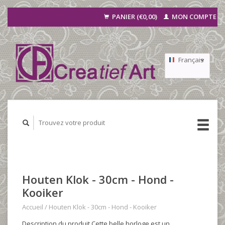
PANIER (€0,00)
MON COMPTE
Français
Nederlands
Deutsch
Houten Klok - 30cm - Hond -
Kooiker
Accueil
/
Houten Klok - 30cm - Hond - Kooiker
Description du produit Cette belle horloge est un