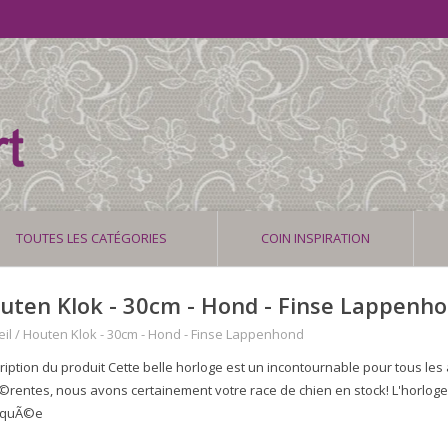
TOUTES LES CATÉGORIES
COIN INSPIRATION
uten Klok - 30cm - Hond - Finse Lappenh
il
/
Houten Klok - 30cm - Hond - Finse Lappenhond
ription du produit Cette belle horloge est un incontournable pour tous le
Ã©rentes, nous avons certainement votre race de chien en stock! L'horlog
iquÃ©e