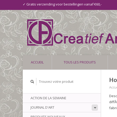
✓ Gratis verzending voor bestellingen vanaf €60,-
ACCUEIL
TOUS LES PRODUITS
Ho
Accue
Desc
ACTION DE LA SEMAINE
diff
JOURNAL D'ART
fabr
PRODUITS NOUVEAUX