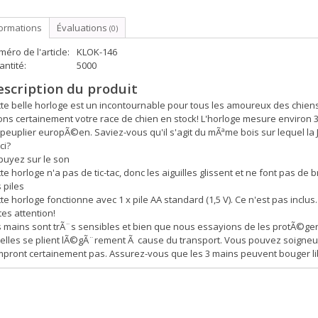
formations
Évaluations
(0)
éro de l'article:
KLOK-146
ntité:
5000
escription du produit
te belle horloge est un incontournable pour tous les amoureux des chien
ns certainement votre race de chien en stock! L'horloge mesure environ 
 peuplier europÃ©en. Saviez-vous qu'il s'agit du mÃªme bois sur lequel 
ci?
puyez sur le son
te horloge n'a pas de tic-tac, donc les aiguilles glissent et ne font pas de b
 piles
te horloge fonctionne avec 1 x pile AA standard (1,5 V). Ce n'est pas inclus.
tes attention!
 mains sont trÃ¨s sensibles et bien que nous essayions de les protÃ©ger 
elles se plient lÃ©gÃ¨rement Ã cause du transport. Vous pouvez soigneus
pront certainement pas. Assurez-vous que les 3 mains peuvent bouger libr