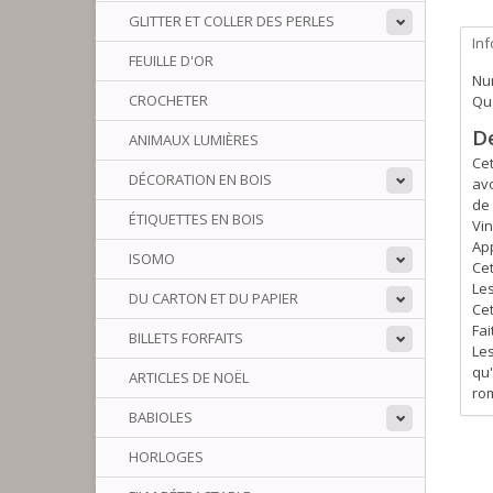
GLITTER ET COLLER DES PERLES
In
FEUILLE D'OR
Num
CROCHETER
Qua
D
ANIMAUX LUMIÈRES
Cet
DÉCORATION EN BOIS
avo
de
ÉTIQUETTES EN BOIS
Vin
Ap
ISOMO
Cet
Les
DU CARTON ET DU PAPIER
Cet
Fai
BILLETS FORFAITS
Les
qu'
ARTICLES DE NOËL
rom
BABIOLES
HORLOGES