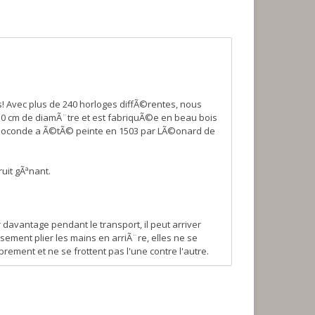
s! Avec plus de 240 horloges diffÃ©rentes, nous
30 cm de diamÃ¨tre et est fabriquÃ©e en beau bois
la Joconde a Ã©tÃ© peinte en 1503 par LÃ©onard de
ruit gÃªnant.
davantage pendant le transport, il peut arriver
ement plier les mains en arriÃ¨re, elles ne se
ement et ne se frottent pas l'une contre l'autre.