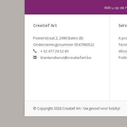
Wilt u op de 
Creatief Art
Serv
Poeierstraat 2, 2490 Balen (B)
A pr
Ondernemingsnummer 0547960522
Term
+ 32 477 26 52 83
dési
klantendienst@creatiefart.be
Polit
© Copyright 2026 Creatief Art - Uw gevoel voor hobby!