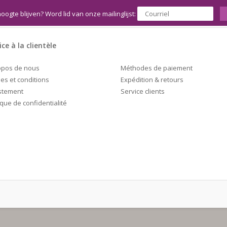
hoogte blijven? Word lid van onze mailinglijst:
ice à la clientèle
Méthodes de paiement
opos de nous
Expédition & retours
es et conditions
Service clients
stement
ique de confidentialité