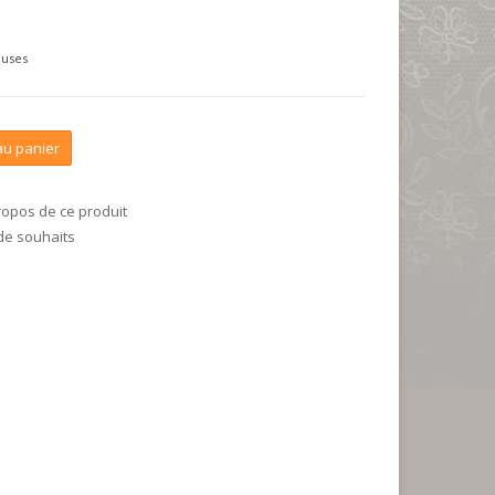
luses
au panier
ropos de ce produit
 de souhaits