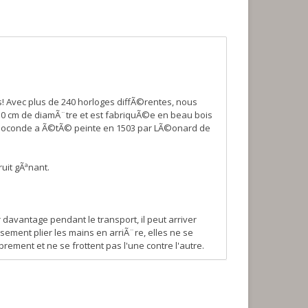
s! Avec plus de 240 horloges diffÃ©rentes, nous
30 cm de diamÃ¨tre et est fabriquÃ©e en beau bois
la Joconde a Ã©tÃ© peinte en 1503 par LÃ©onard de
ruit gÃªnant.
davantage pendant le transport, il peut arriver
ement plier les mains en arriÃ¨re, elles ne se
ement et ne se frottent pas l'une contre l'autre.