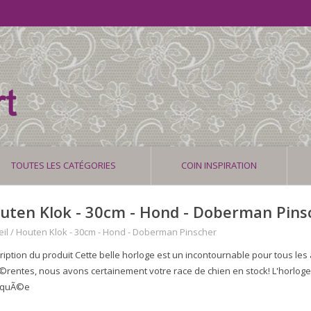
TOUTES LES CATÉGORIES
COIN INSPIRATION
uten Klok - 30cm - Hond - Doberman Pins
il
/
Houten Klok - 30cm - Hond - Doberman Pinscher
ription du produit Cette belle horloge est un incontournable pour tous le
Ã©rentes, nous avons certainement votre race de chien en stock! L'horlog
iquÃ©e