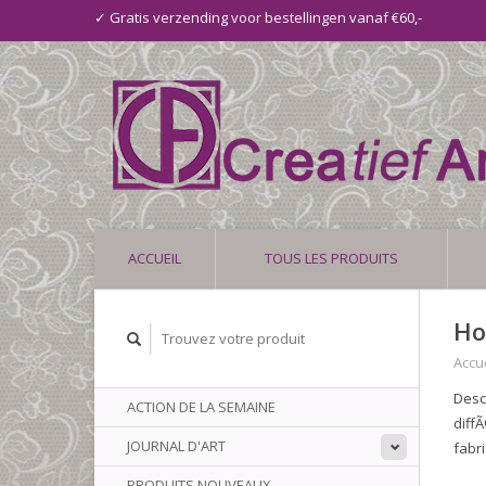
✓ Gratis verzending voor bestellingen vanaf €60,-
ACCUEIL
TOUS LES PRODUITS
Ho
Accue
Desc
ACTION DE LA SEMAINE
diff
JOURNAL D'ART
fabr
PRODUITS NOUVEAUX