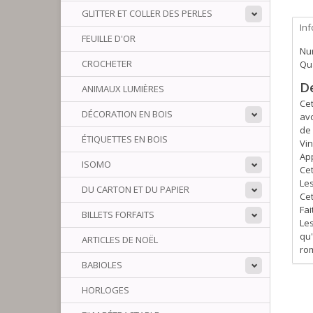
GLITTER ET COLLER DES PERLES
In
FEUILLE D'OR
Num
CROCHETER
Qua
D
ANIMAUX LUMIÈRES
Cet
DÉCORATION EN BOIS
avo
de
ÉTIQUETTES EN BOIS
Vin
Ap
ISOMO
Cet
Les
DU CARTON ET DU PAPIER
Cet
Fai
BILLETS FORFAITS
Les
qu'
ARTICLES DE NOËL
rom
BABIOLES
HORLOGES