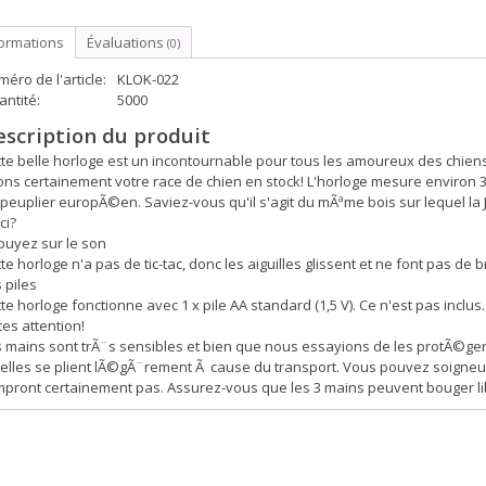
formations
Évaluations
(0)
éro de l'article:
KLOK-022
ntité:
5000
escription du produit
te belle horloge est un incontournable pour tous les amoureux des chien
ns certainement votre race de chien en stock! L'horloge mesure environ 
 peuplier europÃ©en. Saviez-vous qu'il s'agit du mÃªme bois sur lequel 
ci?
puyez sur le son
te horloge n'a pas de tic-tac, donc les aiguilles glissent et ne font pas de b
 piles
te horloge fonctionne avec 1 x pile AA standard (1,5 V). Ce n'est pas inclus.
tes attention!
 mains sont trÃ¨s sensibles et bien que nous essayions de les protÃ©ger 
elles se plient lÃ©gÃ¨rement Ã cause du transport. Vous pouvez soigneus
pront certainement pas. Assurez-vous que les 3 mains peuvent bouger libr