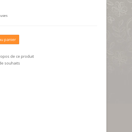
luses
au panier
ropos de ce produit
 de souhaits