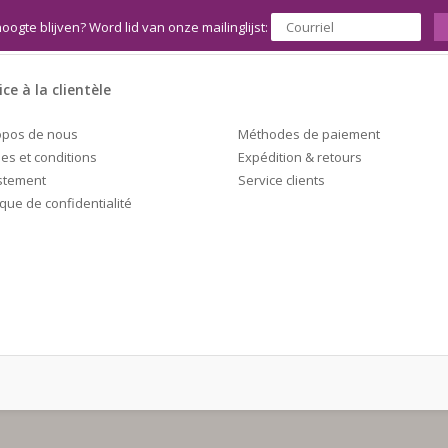
hoogte blijven? Word lid van onze mailinglijst:
ice à la clientèle
Méthodes de paiement
opos de nous
Expédition & retours
es et conditions
Service clients
stement
ique de confidentialité