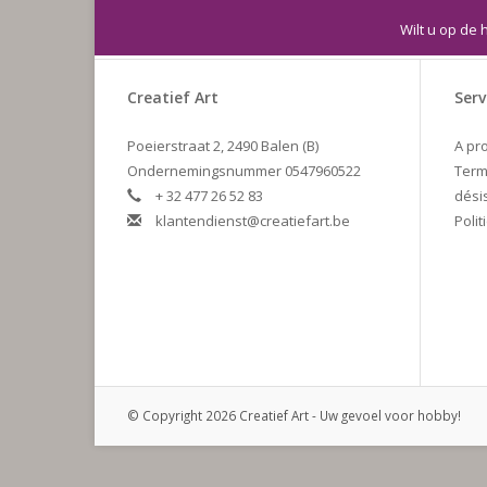
Wilt u op de 
Creatief Art
Serv
Poeierstraat 2, 2490 Balen (B)
A pr
Ondernemingsnummer 0547960522
Term
+ 32 477 26 52 83
dési
klantendienst@creatiefart.be
Polit
© Copyright 2026 Creatief Art - Uw gevoel voor hobby!