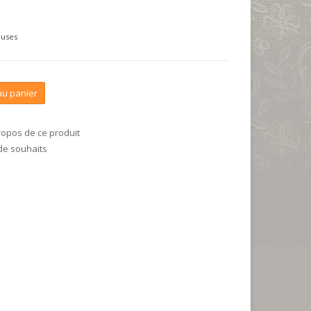
luses
au panier
ropos de ce produit
 de souhaits