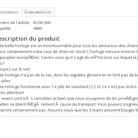
formations
Évaluations
(0)
éro de l'article:
KLOK-045
ntité:
4999
escription du produit
te belle horloge est un incontournable pour tous les amoureux des chien
ns certainement votre race de chien en stock! L'horloge mesure environ 
 peuplier europÃ©en. Saviez-vous qu'il s'agit du mÃªme bois sur lequel 
ci?
puyez sur le son
te horloge n'a pas de tic-tac, donc les aiguilles glissent et ne font pas de b
 piles
te horloge fonctionne avec 1 x pile AA standard (1,5 V). Ce n'est pas inclus.
tes attention!
 mains sont trÃ¨s sensibles et bien que nous essayions de les protÃ©ger 
elles se plient lÃ©gÃ¨rement Ã cause du transport. Vous pouvez soigneus
pront certainement pas. Assurez-vous que les 3 mains peuvent bouger libr