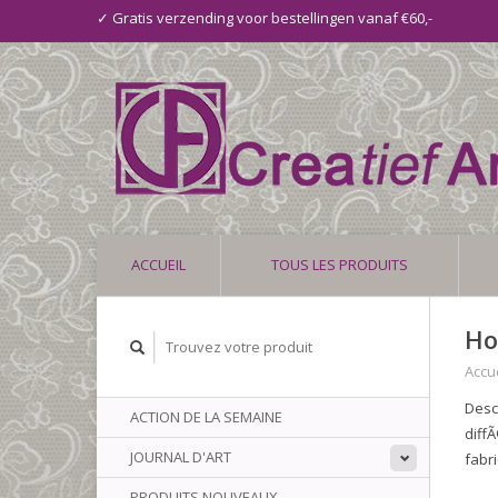
✓ Gratis verzending voor bestellingen vanaf €60,-
ACCUEIL
TOUS LES PRODUITS
Ho
Accue
Desc
ACTION DE LA SEMAINE
diff
JOURNAL D'ART
fabr
PRODUITS NOUVEAUX