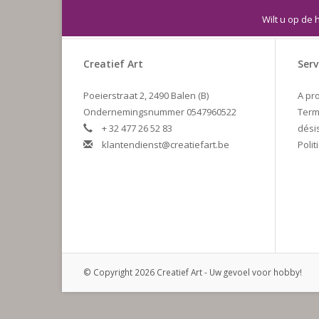
Wilt u op de 
Creatief Art
Serv
Poeierstraat 2, 2490 Balen (B)
A pr
Ondernemingsnummer 0547960522
Term
+ 32 477 26 52 83
dési
klantendienst@creatiefart.be
Polit
© Copyright 2026 Creatief Art - Uw gevoel voor hobby!