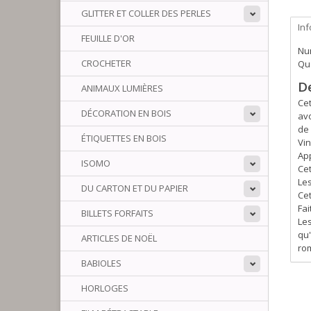
GLITTER ET COLLER DES PERLES
In
FEUILLE D'OR
Num
CROCHETER
Qua
D
ANIMAUX LUMIÈRES
Cet
DÉCORATION EN BOIS
avo
de
ÉTIQUETTES EN BOIS
Vin
Ap
ISOMO
Cet
Les
DU CARTON ET DU PAPIER
Cet
Fai
BILLETS FORFAITS
Les
qu'
ARTICLES DE NOËL
rom
BABIOLES
HORLOGES