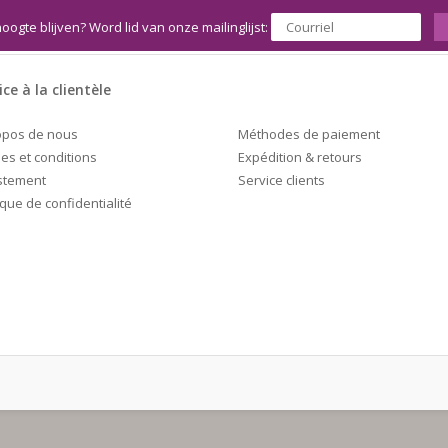
hoogte blijven? Word lid van onze mailinglijst:
ice à la clientèle
Méthodes de paiement
opos de nous
Expédition & retours
es et conditions
Service clients
stement
ique de confidentialité