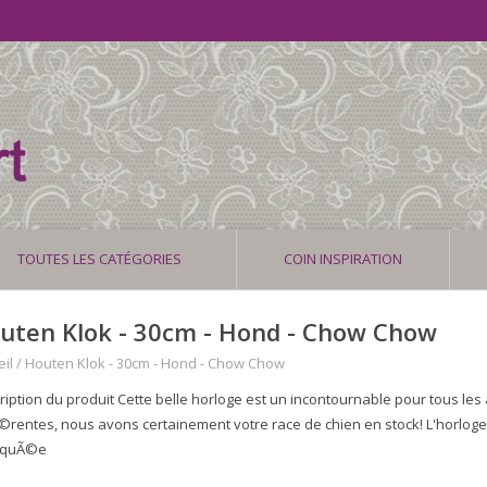
TOUTES LES CATÉGORIES
COIN INSPIRATION
uten Klok - 30cm - Hond - Chow Chow
il
/
Houten Klok - 30cm - Hond - Chow Chow
ription du produit Cette belle horloge est un incontournable pour tous le
Ã©rentes, nous avons certainement votre race de chien en stock! L'horlog
iquÃ©e