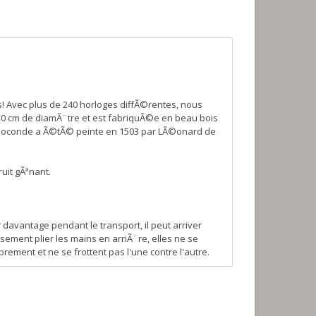
s! Avec plus de 240 horloges diffÃ©rentes, nous
30 cm de diamÃ¨tre et est fabriquÃ©e en beau bois
la Joconde a Ã©tÃ© peinte en 1503 par LÃ©onard de
ruit gÃªnant.
davantage pendant le transport, il peut arriver
ement plier les mains en arriÃ¨re, elles ne se
ement et ne se frottent pas l'une contre l'autre.