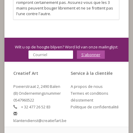
rompront certainement pas. Assurez-vous que les 3
mains peuvent bouger librement et ne se frottent pas
l'une contre l'autre.
Wilt u op de hoogte blijven? Word lid van onze mailinglijst:
S'abonner
Creatief Art
Service à la clientèle
Poeierstraat 2, 2490 Balen
A propos de nous
(B) Ondernemingsnummer
Termes et conditions
0547960522
désistement
+ 32 477 26 52 83
Politique de confidentialité
klantendienst@creatiefart.be