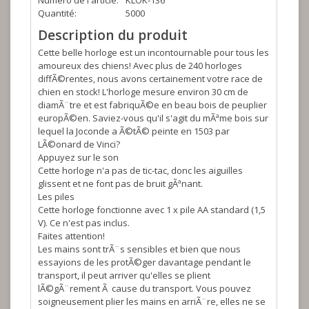
Numéro de l'article:
KLOK-136
Quantité:
5000
Description du produit
Cette belle horloge est un incontournable pour tous les
amoureux des chiens! Avec plus de 240 horloges
diffÃ©rentes, nous avons certainement votre race de
chien en stock! L'horloge mesure environ 30 cm de
diamÃ¨tre et est fabriquÃ©e en beau bois de peuplier
europÃ©en. Saviez-vous qu'il s'agit du mÃªme bois sur
lequel la Joconde a Ã©tÃ© peinte en 1503 par
LÃ©onard de Vinci?
Appuyez sur le son
Cette horloge n'a pas de tic-tac, donc les aiguilles
glissent et ne font pas de bruit gÃªnant.
Les piles
Cette horloge fonctionne avec 1 x pile AA standard (1,5
V). Ce n'est pas inclus.
Faites attention!
Les mains sont trÃ¨s sensibles et bien que nous
essayions de les protÃ©ger davantage pendant le
transport, il peut arriver qu'elles se plient
lÃ©gÃ¨rement Ã cause du transport. Vous pouvez
soigneusement plier les mains en arriÃ¨re, elles ne se