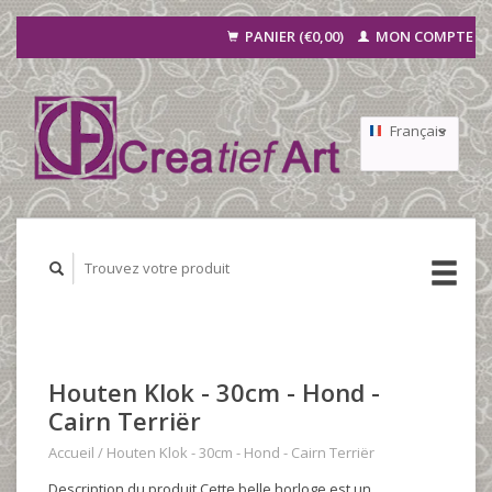
PANIER (€0,00)
MON COMPTE
Français
Nederlands
Deutsch
Houten Klok - 30cm - Hond -
Cairn Terriër
Accueil
/
Houten Klok - 30cm - Hond - Cairn Terriër
Description du produit Cette belle horloge est un