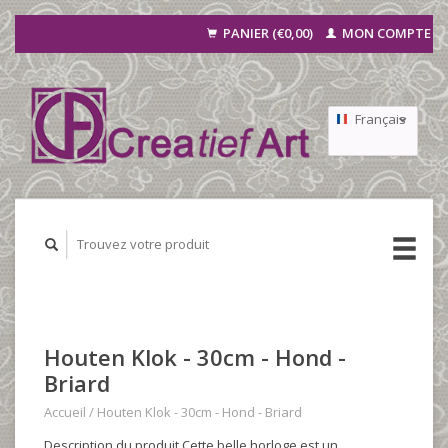
PANIER (€0,00)
MON COMPTE
Français
Nederlands
Deutsch
Houten Klok - 30cm - Hond -
Briard
Accueil
/
Houten Klok - 30cm - Hond - Briard
Description du produit Cette belle horloge est un