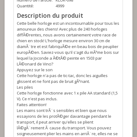
Numéro de l'article:
KLOK-098
Quantité:
4999
Description du produit
Cette belle horloge est un incontournable pour tous les
amoureux des chiens! Avec plus de 240 horloges
diffÃ©rentes, nous avons certainement votre race de
chien en stock! L'horloge mesure environ 30 cm de
diamÃ¨tre et est fabriquÃ©e en beau bois de peuplier
europÃ©en. Saviez-vous qu'il s'agit du mÃªme bois sur
lequel la Joconde a Ã©tÃ© peinte en 1503 par
LÃ©onard de Vinci?
Appuyez sur le son
Cette horloge n'a pas de tic-tac, donc les aiguilles
glissent et ne font pas de bruit gÃªnant.
Les piles
Cette horloge fonctionne avec 1 x pile AA standard (1,5
V). Ce n'est pas inclus.
Faites attention!
Les mains sont trÃ¨s sensibles et bien que nous
essayions de les protÃ©ger davantage pendant le
transport, il peut arriver qu'elles se plient
lÃ©gÃ¨rement Ã cause du transport. Vous pouvez
soigneusement plier les mains en arriÃ¨re, elles ne se