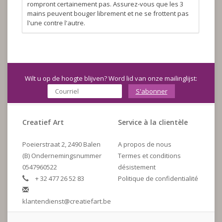
rompront certainement pas. Assurez-vous que les 3
mains peuvent bouger librement et ne se frottent pas
l'une contre l'autre.
Wilt u op de hoogte blijven? Word lid van onze mailinglijst:
S'abonner
Creatief Art
Service à la clientèle
Poeierstraat 2, 2490 Balen
A propos de nous
(B) Ondernemingsnummer
Termes et conditions
0547960522
désistement
+ 32 477 26 52 83
Politique de confidentialité
klantendienst@creatiefart.be