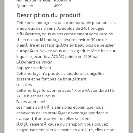
Numéro de l'article:
KLOK-018
Quantité:
4999
Description du produit
Cette belle horloge est un incontournable pour tous les
amoureux des chiens! Avec plus de 240 horloges
diffÃ©rentes, nous avons certainement votre race de
chien en stock! L'horloge mesure environ 30 cm de
diamÃ¨tre et est fabriquÃ©e en beau bois de peuplier
europÃ©en. Saviez-vous qu'il s'agit du mÃªme bois sur
lequel la Joconde a Ã©tÃ© peinte en 1503 par
LÃ©onard de Vinci?
Appuyez sur le son
Cette horloge n'a pas de tic-tac, donc les aiguilles
glissent et ne font pas de bruit gÃªnant.
Les piles
Cette horloge fonctionne avec 1 x pile AA standard (1,5
V). Ce n'est pas inclus.
Faites attention!
Les mains sont trÃ¨s sensibles et bien que nous
essayions de les protÃ©ger davantage pendant le
transport, il peut arriver qu'elles se plient
lÃ©gÃ¨rement Ã cause du transport. Vous pouvez
soigneusement plier les mains en arriÃ¨re, elles ne se