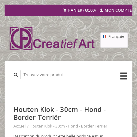
PANIER (€0,00)
MON COMPTE
Français
Nederlands
Deutsch
Houten Klok - 30cm - Hond -
Border Terriër
Accueil
/
Houten Klok - 30cm - Hond - Border Terriër
Description du produit Cette belle horloge est un