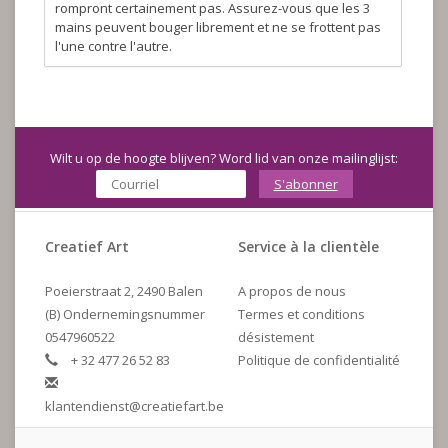
rompront certainement pas. Assurez-vous que les 3
mains peuvent bouger librement et ne se frottent pas
l'une contre l'autre.
Wilt u op de hoogte blijven? Word lid van onze mailinglijst:
S'abonner
Creatief Art
Service à la clientèle
Poeierstraat 2, 2490 Balen
A propos de nous
(B) Ondernemingsnummer
Termes et conditions
0547960522
désistement
+ 32 477 26 52 83
Politique de confidentialité
klantendienst@creatiefart.be