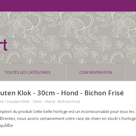
TOUTES LES CATÉGORIES
COIN INSPIRATION
uten Klok - 30cm - Hond - Bichon Frisé
il
/
Houten Klok - 30cm - Hond - Bichon Frisé
ription du produit Cette belle horloge est un incontournable pour tous le
Ã©rentes, nous avons certainement votre race de chien en stock! L'horlog
iquÃ©e