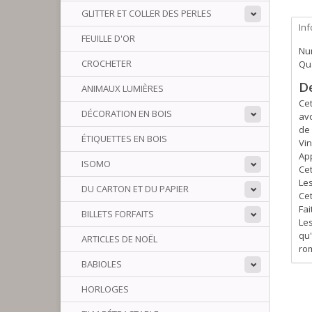
GLITTER ET COLLER DES PERLES
In
FEUILLE D'OR
Num
CROCHETER
Qua
D
ANIMAUX LUMIÈRES
Cet
DÉCORATION EN BOIS
avo
de
ÉTIQUETTES EN BOIS
Vin
Ap
ISOMO
Cet
Les
DU CARTON ET DU PAPIER
Cet
Fai
BILLETS FORFAITS
Les
qu'
ARTICLES DE NOËL
rom
BABIOLES
HORLOGES