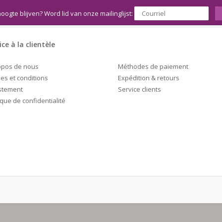
hoogte blijven? Word lid van onze mailinglijst:
ice à la clientèle
Méthodes de paiement
opos de nous
Expédition & retours
es et conditions
Service clients
stement
ique de confidentialité