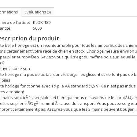
formations
Évaluations
(0)
éro de l'article:
KLOK-189
ntité:
5000
escription du produit
te belle horloge est un incontournable pour tous les amoureux des chien
ns certainement votre race de chien en stock! L'horloge mesure environ 
 peuplier europÃ©en. Saviez-vous qu'il s'agit du mÃªme bois sur lequel 
ci?
puyez sur le son
te horloge n'a pas de tic-tac, donc les aiguilles glissent et ne font pas de b
 piles
te horloge fonctionne avec 1 x pile AA standard (1,5 V). Ce n'est pas inclus.
tes attention!
 mains sont trÃ¨s sensibles et bien que nous essayions de les protÃ©ger 
elles se plient lÃ©gÃ¨rement Ã cause du transport. Vous pouvez soigneus
pront certainement pas. Assurez-vous que les 3 mains peuvent bouger libr