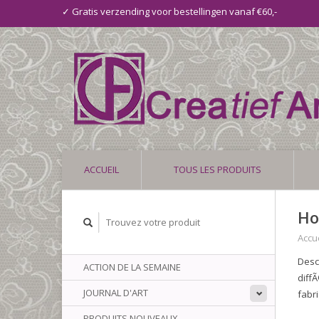
✓ Gratis verzending voor bestellingen vanaf €60,-
ACCUEIL
TOUS LES PRODUITS
Ho
Accue
Desc
ACTION DE LA SEMAINE
diff
JOURNAL D'ART
fabr
PRODUITS NOUVEAUX