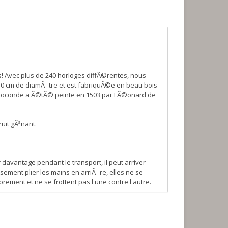
s! Avec plus de 240 horloges diffÃ©rentes, nous
30 cm de diamÃ¨tre et est fabriquÃ©e en beau bois
la Joconde a Ã©tÃ© peinte en 1503 par LÃ©onard de
ruit gÃªnant.
davantage pendant le transport, il peut arriver
ement plier les mains en arriÃ¨re, elles ne se
ement et ne se frottent pas l'une contre l'autre.