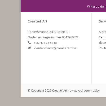
Wilt u op de 
Creatief Art
Serv
Poeierstraat 2, 2490 Balen (B)
A pr
Ondernemingsnummer 0547960522
Term
+ 32 477 26 52 83
dési
klantendienst@creatiefart.be
Polit
© Copyright 2026 Creatief Art - Uw gevoel voor hobby!