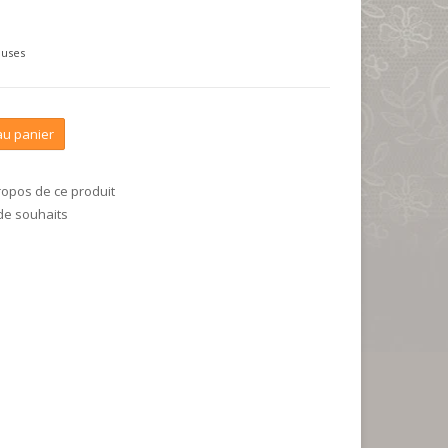
luses
au panier
ropos de ce produit
 de souhaits