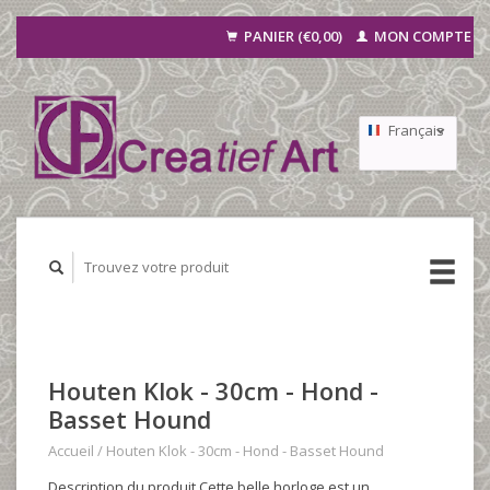
PANIER (€0,00)
MON COMPTE
Français
Nederlands
Deutsch
Houten Klok - 30cm - Hond -
Basset Hound
Accueil
/
Houten Klok - 30cm - Hond - Basset Hound
Description du produit Cette belle horloge est un