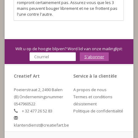
rompront certainement pas. Assurez-vous que les 3
mains peuvent bouger librement et ne se frottent pas
l'une contre l'autre.
Wilt u op de hoogte blijven? Word lid van onze mailinglijst:
S'abonner
Creatief Art
Service à la clientèle
Poeierstraat 2, 2490 Balen
A propos de nous
(B) Ondernemingsnummer
Termes et conditions
0547960522
désistement
+ 32 477 26 52 83
Politique de confidentialité
klantendienst@creatiefart.be