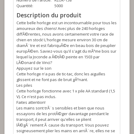
Numéro de l'article:
KLOK-158
Quantité:
5000
Description du produit
Cette belle horloge est un incontournable pour tous les
amoureux des chiens! Avec plus de 240 horloges
diffÃ©rentes, nous avons certainement votre race de
chien en stock! L'horloge mesure environ 30 cm de
diamÃ¨tre et est fabriquÃ©e en beau bois de peuplier
europÃ©en. Saviez-vous qu'il s'agit du mÃªme bois sur
lequel la Joconde a Ã©tÃ© peinte en 1503 par
LÃ©onard de Vinci?
Appuyez sur le son
Cette horloge n'a pas de tic-tac, donc les aiguilles
glissent et ne font pas de bruit gÃªnant.
Les piles
Cette horloge fonctionne avec 1 x pile AA standard (1,5
V). Ce n'est pas inclus.
Faites attention!
Les mains sont trÃ¨s sensibles et bien que nous
essayions de les protÃ©ger davantage pendant le
transport, il peut arriver qu'elles se plient
lÃ©gÃ¨rement Ã cause du transport. Vous pouvez
soigneusement plier les mains en arriÃ¨re, elles ne se