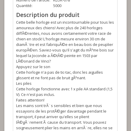
Numéro de l'article:
KLOK-078
Quantité:
5000
Description du produit
Cette belle horloge est un incontournable pour tous les
amoureux des chiens! Avec plus de 240 horloges
diffÃ©rentes, nous avons certainement votre race de
chien en stock! L'horloge mesure environ 30 cm de
diamÃ¨tre et est fabriquÃ©e en beau bois de peuplier
europÃ©en. Saviez-vous qu'il s'agit du mÃªme bois sur
lequel la Joconde a Ã©tÃ© peinte en 1503 par
LÃ©onard de Vinci?
Appuyez sur le son
Cette horloge n'a pas de tic-tac, donc les aiguilles
glissent et ne font pas de bruit gÃªnant.
Les piles
Cette horloge fonctionne avec 1 x pile AA standard (1,5
V). Ce n'est pas inclus.
Faites attention!
Les mains sont trÃ¨s sensibles et bien que nous
essayions de les protÃ©ger davantage pendant le
transport, il peut arriver qu'elles se plient
lÃ©gÃ¨rement Ã cause du transport. Vous pouvez
soigneusement plier les mains en arriÃ¨re, elles ne se