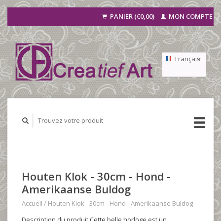
PANIER (€0,00)
MON COMPTE
Français
Nederlands
Deutsch
Houten Klok - 30cm - Hond -
Amerikaanse Buldog
Accueil
/
Houten Klok - 30cm - Hond - Amerikaanse Buldog
Description du produit Cette belle horloge est un