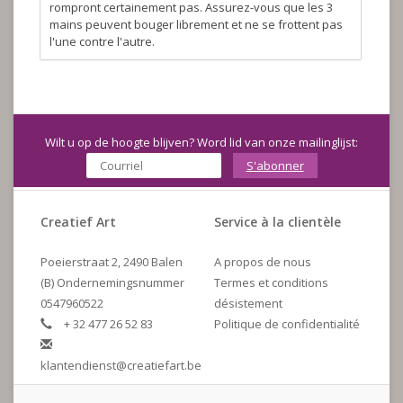
rompront certainement pas. Assurez-vous que les 3
mains peuvent bouger librement et ne se frottent pas
l'une contre l'autre.
Wilt u op de hoogte blijven? Word lid van onze mailinglijst:
S'abonner
Creatief Art
Service à la clientèle
Poeierstraat 2, 2490 Balen
A propos de nous
(B) Ondernemingsnummer
Termes et conditions
0547960522
désistement
+ 32 477 26 52 83
Politique de confidentialité
klantendienst@creatiefart.be