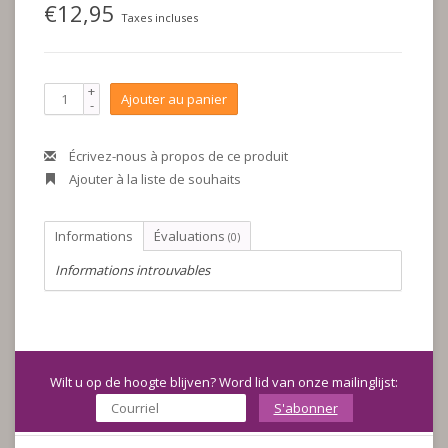
€12,95
Taxes incluses
+
Ajouter au panier
-
Écrivez-nous à propos de ce produit
Ajouter à la liste de souhaits
Informations
Évaluations
(0)
Informations introuvables
Wilt u op de hoogte blijven? Word lid van onze mailinglijst:
S'abonner