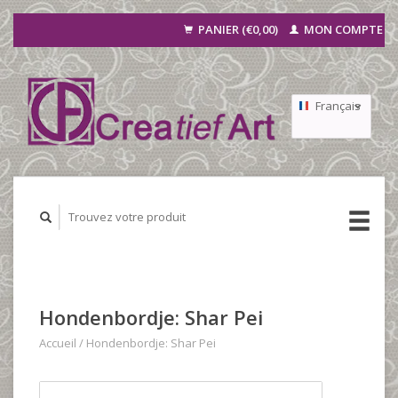
PANIER (€0,00)
MON COMPTE
Français
Nederlands
Deutsch
Hondenbordje: Shar Pei
Accueil
/
Hondenbordje: Shar Pei