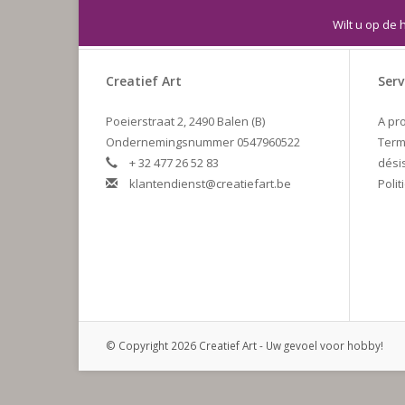
Wilt u op de 
Creatief Art
Serv
Poeierstraat 2, 2490 Balen (B)
A pr
Ondernemingsnummer 0547960522
Term
+ 32 477 26 52 83
dési
klantendienst@creatiefart.be
Polit
© Copyright 2026 Creatief Art - Uw gevoel voor hobby!