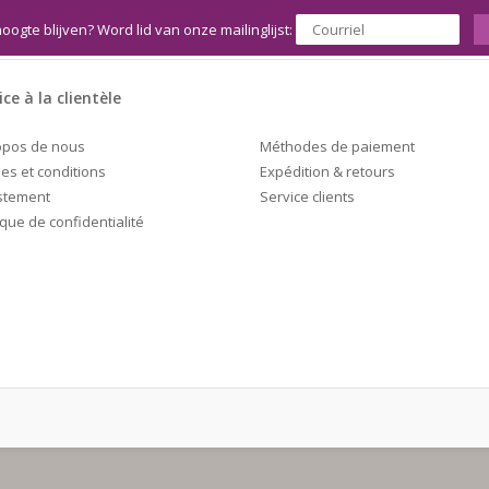
hoogte blijven? Word lid van onze mailinglijst:
ice à la clientèle
Méthodes de paiement
opos de nous
Expédition & retours
es et conditions
Service clients
stement
ique de confidentialité