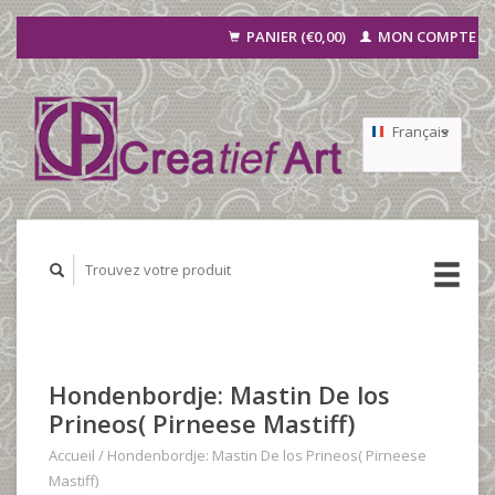
PANIER (€0,00)
MON COMPTE
Français
Nederlands
Deutsch
Hondenbordje: Mastin De los
Prineos( Pirneese Mastiff)
Accueil
/
Hondenbordje: Mastin De los Prineos( Pirneese
Mastiff)