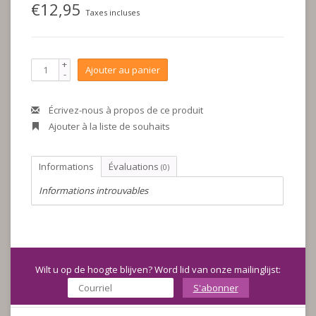
€12,95
Taxes incluses
+
Ajouter au panier
-
Écrivez-nous à propos de ce produit
Ajouter à la liste de souhaits
Informations
Évaluations
(0)
Informations introuvables
Wilt u op de hoogte blijven? Word lid van onze mailinglijst:
S'abonner