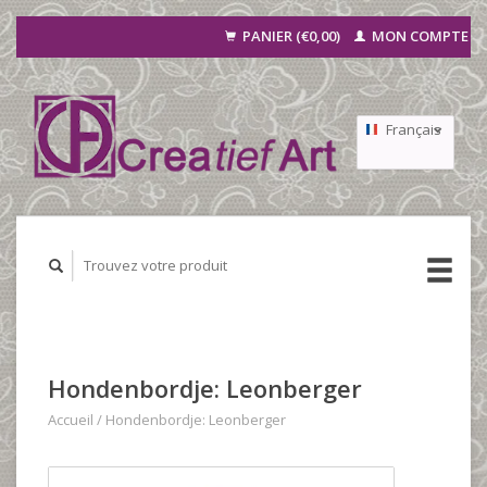
PANIER (€0,00)
MON COMPTE
Français
Nederlands
Deutsch
Hondenbordje: Leonberger
Accueil
/
Hondenbordje: Leonberger