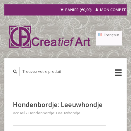
PANIER (€0,00)
MON COMPTE
Français
Nederlands
Deutsch
Hondenbordje: Leeuwhondje
Accueil
/
Hondenbordje: Leeuwhondje