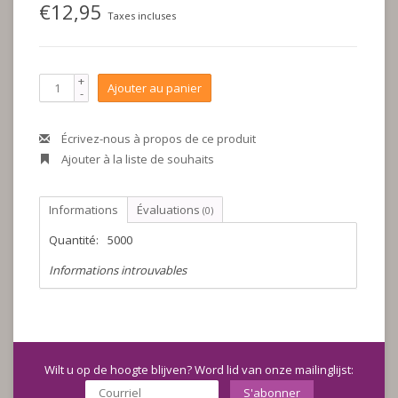
€12,95
Taxes incluses
+
Ajouter au panier
-
Écrivez-nous à propos de ce produit
Ajouter à la liste de souhaits
Informations
Évaluations
(0)
Quantité:
5000
Informations introuvables
Wilt u op de hoogte blijven? Word lid van onze mailinglijst:
S'abonner