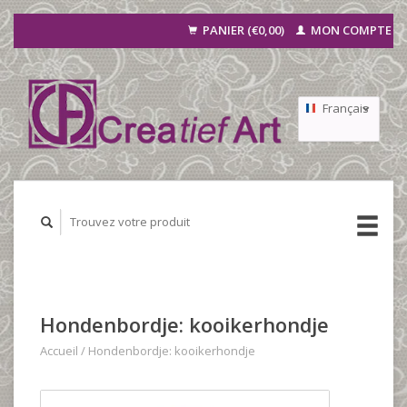
PANIER (€0,00)
MON COMPTE
Français
Nederlands
Deutsch
Hondenbordje: kooikerhondje
Accueil
/
Hondenbordje: kooikerhondje