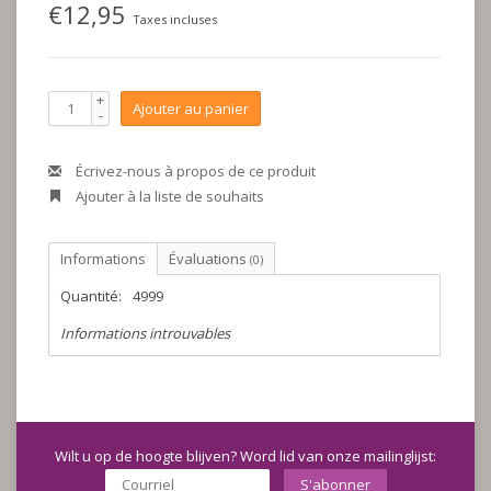
€12,95
Taxes incluses
+
Ajouter au panier
-
Écrivez-nous à propos de ce produit
Ajouter à la liste de souhaits
Informations
Évaluations
(0)
Quantité:
4999
Informations introuvables
Wilt u op de hoogte blijven? Word lid van onze mailinglijst:
S'abonner