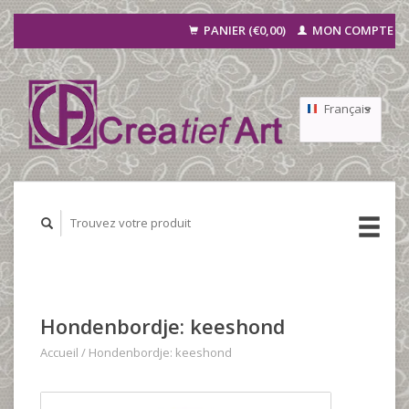
PANIER (€0,00)
MON COMPTE
Français
Nederlands
Deutsch
Hondenbordje: keeshond
Accueil
/
Hondenbordje: keeshond