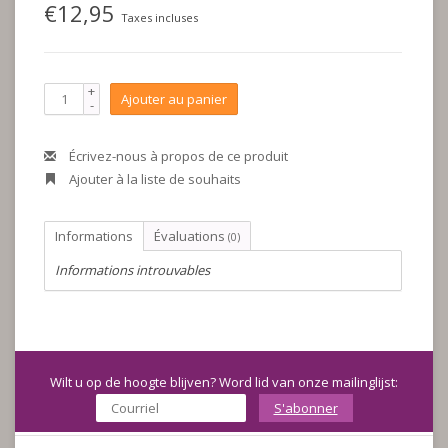
€12,95
Taxes incluses
+
Ajouter au panier
-
Écrivez-nous à propos de ce produit
Ajouter à la liste de souhaits
Informations
Évaluations
(0)
Informations introuvables
Wilt u op de hoogte blijven? Word lid van onze mailinglijst:
S'abonner