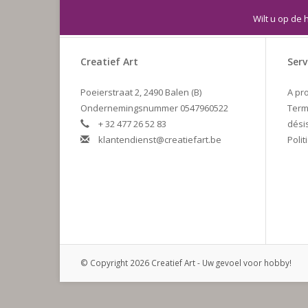
Wilt u op de 
Creatief Art
Serv
Poeierstraat 2, 2490 Balen (B)
A pr
Ondernemingsnummer 0547960522
Term
+ 32 477 26 52 83
dési
klantendienst@creatiefart.be
Polit
© Copyright 2026 Creatief Art - Uw gevoel voor hobby!