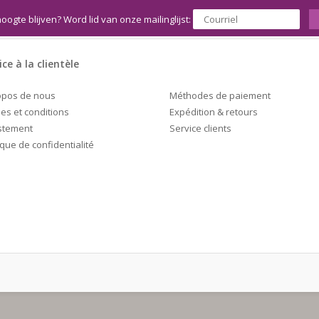
hoogte blijven? Word lid van onze mailinglijst:
ice à la clientèle
Méthodes de paiement
opos de nous
Expédition & retours
es et conditions
Service clients
stement
ique de confidentialité