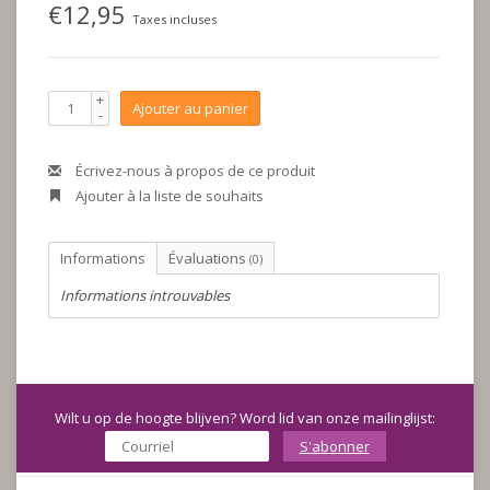
€12,95
Taxes incluses
+
Ajouter au panier
-
Écrivez-nous à propos de ce produit
Ajouter à la liste de souhaits
Informations
Évaluations
(0)
Informations introuvables
Wilt u op de hoogte blijven? Word lid van onze mailinglijst:
S'abonner