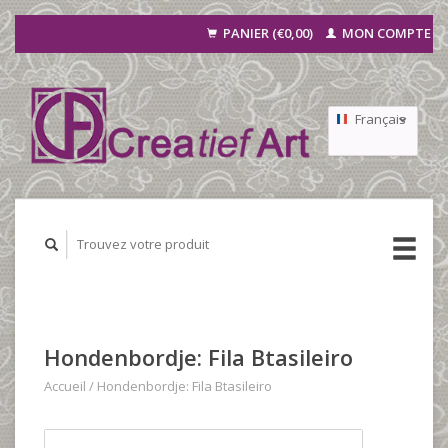
PANIER (€0,00)
MON COMPTE
Français
Nederlands
Deutsch
Hondenbordje: Fila Btasileiro
Accueil
/
Hondenbordje: Fila Btasileiro