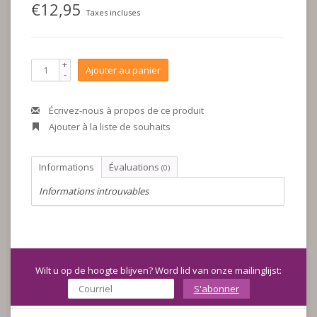
€12,95
Taxes incluses
+
Ajouter au panier
-
Écrivez-nous à propos de ce produit
Ajouter à la liste de souhaits
Informations
Évaluations
(0)
Informations introuvables
Wilt u op de hoogte blijven? Word lid van onze mailinglijst:
S'abonner