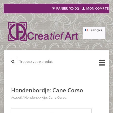
PANIER (€0,00)
MON COMPTE
Français
Nederlands
Deutsch
Hondenbordje: Cane Corso
Accueil
/
Hondenbordje: Cane Corso