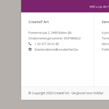
Wilt u op de 
Creatief Art
Serv
Poeierstraat 2, 2490 Balen (B)
A pr
Ondernemingsnummer 0547960522
Term
+ 32 477 26 52 83
dési
klantendienst@creatiefart.be
Polit
© Copyright 2026 Creatief Art - Uw gevoel voor hobby!