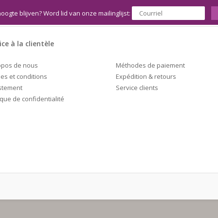
hoogte blijven? Word lid van onze mailinglijst:
ice à la clientèle
Méthodes de paiement
opos de nous
Expédition & retours
es et conditions
Service clients
stement
ique de confidentialité