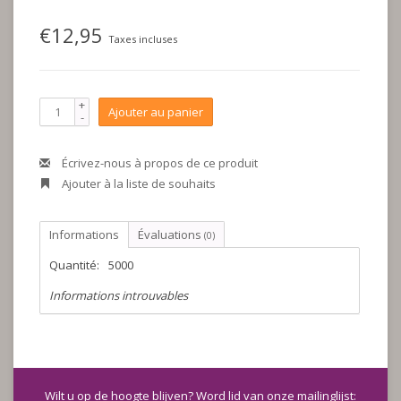
€12,95
Taxes incluses
+
Ajouter au panier
-
Écrivez-nous à propos de ce produit
Ajouter à la liste de souhaits
Informations
Évaluations
(0)
Quantité:
5000
Informations introuvables
Wilt u op de hoogte blijven? Word lid van onze mailinglijst: