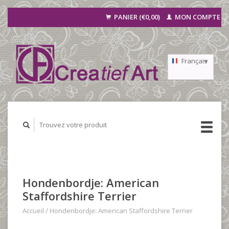
PANIER (€0,00)
MON COMPTE
Français
Nederlands
Deutsch
Hondenbordje: American
Staffordshire Terrier
Accueil
/
Hondenbordje: American Staffordshire Terrier