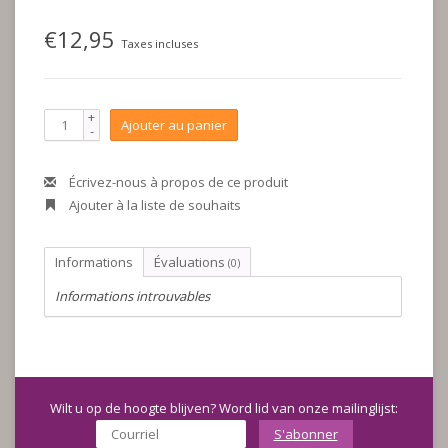
€12,95
Taxes incluses
+
Ajouter au panier
-
Écrivez-nous à propos de ce produit
Ajouter à la liste de souhaits
Informations
Évaluations
(0)
Informations introuvables
Wilt u op de hoogte blijven? Word lid van onze mailinglijst:
S'abonner