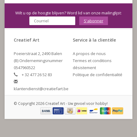
Wilt u op de hoogte blijven? Word lid van onze mailinglijst:
S'abonner
Creatief Art
Service à la clientèle
Poeierstraat 2, 2490 Balen
A propos de nous
(B) Ondernemingsnummer
Termes et conditions
0547960522
désistement
+ 32 477 26 52 83
Politique de confidentialité
klantendienst@creatiefart.be
© Copyright 2026 Creatief Art - Uw gevoel voor hobby!