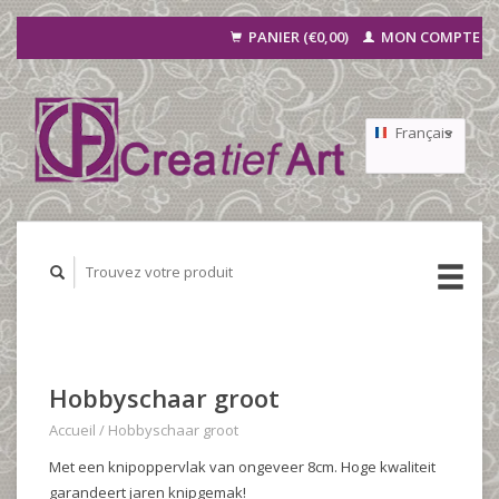
PANIER (€0,00)
MON COMPTE
Français
Nederlands
Deutsch
Hobbyschaar groot
Accueil
/
Hobbyschaar groot
Met een knipoppervlak van ongeveer 8cm. Hoge kwaliteit
garandeert jaren knipgemak!