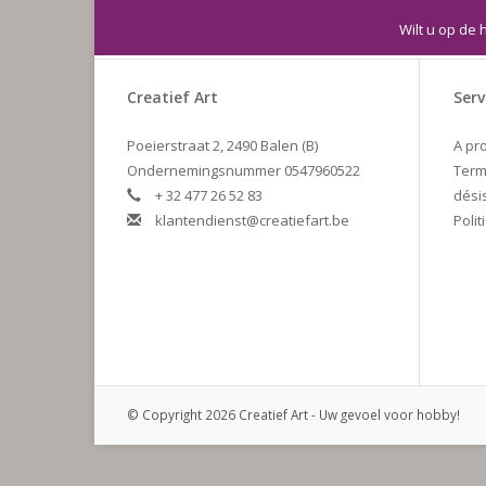
Wilt u op de 
Creatief Art
Serv
Poeierstraat 2, 2490 Balen (B)
A pr
Ondernemingsnummer 0547960522
Term
+ 32 477 26 52 83
dési
klantendienst@creatiefart.be
Polit
© Copyright 2026 Creatief Art - Uw gevoel voor hobby!