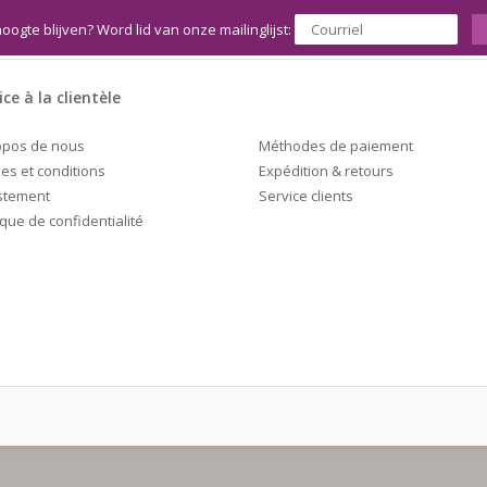
hoogte blijven? Word lid van onze mailinglijst:
ice à la clientèle
Méthodes de paiement
opos de nous
Expédition & retours
es et conditions
Service clients
stement
ique de confidentialité