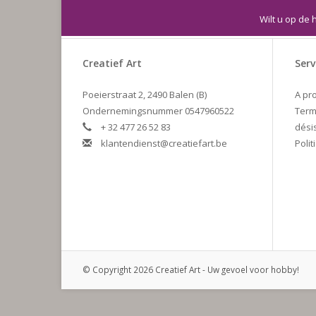
Wilt u op de 
Creatief Art
Serv
Poeierstraat 2, 2490 Balen (B)
A pr
Ondernemingsnummer 0547960522
Term
+ 32 477 26 52 83
dési
klantendienst@creatiefart.be
Polit
© Copyright 2026 Creatief Art - Uw gevoel voor hobby!