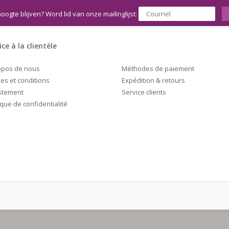
hoogte blijven? Word lid van onze mailinglijst:
ice à la clientèle
Méthodes de paiement
opos de nous
Expédition & retours
es et conditions
Service clients
stement
ique de confidentialité