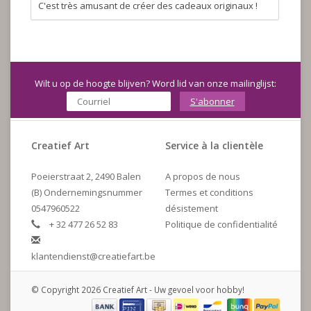
C'est très amusant de créer des cadeaux originaux !
Wilt u op de hoogte blijven? Word lid van onze mailinglijst:
S'abonner
Creatief Art
Service à la clientèle
Poeierstraat 2, 2490 Balen
A propos de nous
(B) Ondernemingsnummer
Termes et conditions
0547960522
désistement
+ 32 477 26 52 83
Politique de confidentialité
klantendienst@creatiefart.be
© Copyright 2026 Creatief Art - Uw gevoel voor hobby!