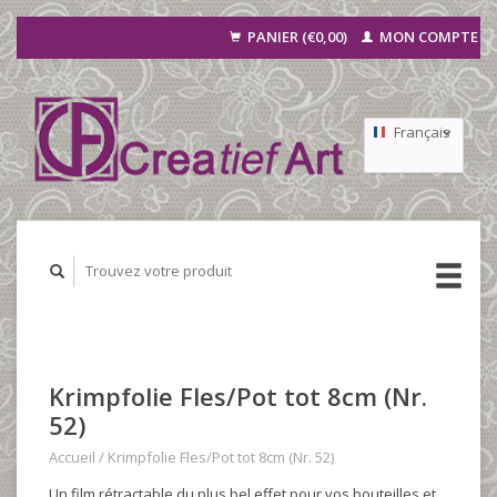
PANIER (€0,00)
MON COMPTE
Français
Nederlands
Deutsch
Krimpfolie Fles/Pot tot 8cm (Nr.
52)
Accueil
/
Krimpfolie Fles/Pot tot 8cm (Nr. 52)
Un film rétractable du plus bel effet pour vos bouteilles et