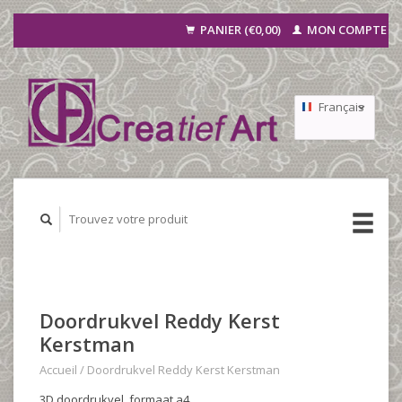
PANIER (€0,00)
MON COMPTE
Français
Nederlands
Deutsch
Doordrukvel Reddy Kerst
Kerstman
Accueil
/
Doordrukvel Reddy Kerst Kerstman
3D doordrukvel, formaat a4