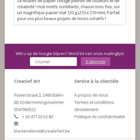
24 feuilles de papier collage pleines de couleurs et de
créativité ! Huit motifs scintillants, chacun trois fois, sur
un magnifique papier mat 120 g (210 x 210 mm). Parfait
pour vos plus beaux projets de loisirs créatifs !
Wilt u op de hoogte blijven? Word lid van onze mailinglijst:
S'abonner
Creatief Art
Service à la clientèle
Poeierstraat 2, 2490 Balen
A propos de nous
(B) Ondernemingsnummer
Termes et conditions
0547960522
désistement
+ 32 477 26 52 83
Politique de confidentialité
klantendienst@creatiefart.be