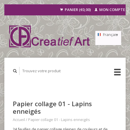
PANIER (€0,00)
MON COMPTE
Français
Nederlands
Deutsch
Papier collage 01 - Lapins
enneigés
Accueil
/
Papier collage 01 - Lapins enneigés
24 feuilles de papier collage pleines de couleurs et de