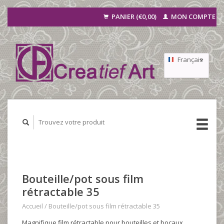
PANIER (€0,00)
MON COMPTE
Français
Nederlands
Deutsch
Bouteille/pot sous film
rétractable 35
Accueil
/
Bouteille/pot sous film rétractable 35
Magnifique film rétractable pour bouteilles et bocaux.