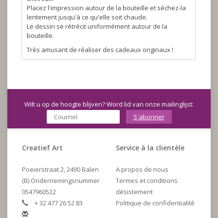
Placez l'impression autour de la bouteille et séchez-la
lentement jusqu'à ce qu'elle soit chaude.
Le dessin se rétrécit uniformément autour de la
bouteille.
Très amusant de réaliser des cadeaux originaux !
Wilt u op de hoogte blijven? Word lid van onze mailinglijst:
S'abonner
Creatief Art
Service à la clientèle
Poeierstraat 2, 2490 Balen
A propos de nous
(B) Ondernemingsnummer
Termes et conditions
0547960522
désistement
+ 32 477 26 52 83
Politique de confidentialité