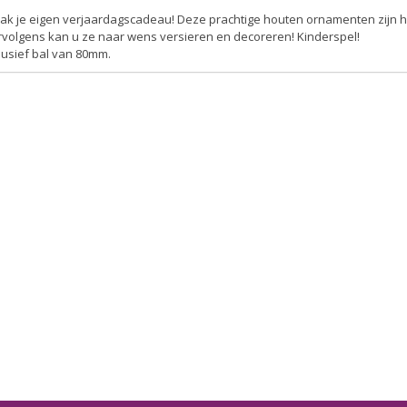
k je eigen verjaardagscadeau! Deze prachtige houten ornamenten zijn hee
rvolgens kan u ze naar wens versieren en decoreren! Kinderspel!
lusief bal van 80mm.