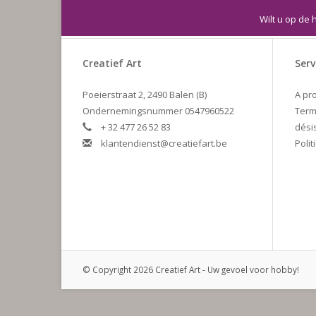
Wilt u op de 
Creatief Art
Serv
Poeierstraat 2, 2490 Balen (B)
A pr
Ondernemingsnummer 0547960522
Term
+ 32 477 26 52 83
dési
klantendienst@creatiefart.be
Polit
© Copyright 2026 Creatief Art - Uw gevoel voor hobby!