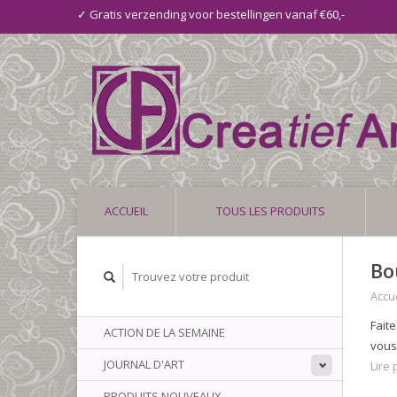
✓ Gratis verzending voor bestellingen vanaf €60,-
ACCUEIL
TOUS LES PRODUITS
Bo
Accue
Fait
ACTION DE LA SEMAINE
vous
JOURNAL D'ART
Lire p
PRODUITS NOUVEAUX