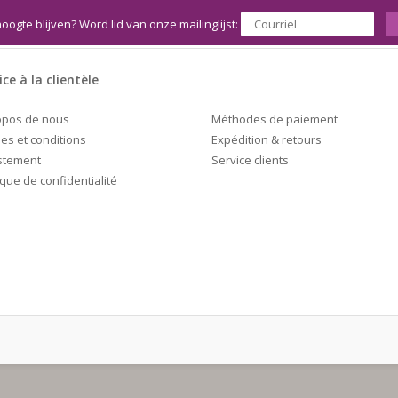
hoogte blijven? Word lid van onze mailinglijst:
ice à la clientèle
Méthodes de paiement
opos de nous
Expédition & retours
es et conditions
Service clients
stement
ique de confidentialité