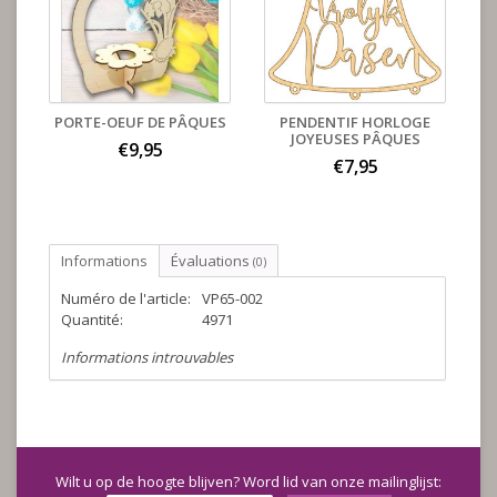
PORTE-OEUF DE PÂQUES
PENDENTIF HORLOGE
JOYEUSES PÂQUES
€9,95
€7,95
Informations
Évaluations
(0)
Numéro de l'article:
VP65-002
Quantité:
4971
Informations introuvables
Wilt u op de hoogte blijven? Word lid van onze mailinglijst: