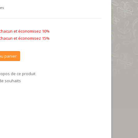
ses
 chacun et économisez 10%
 chacun et économisez 15%
au panier
ropos de ce produit
 de souhaits