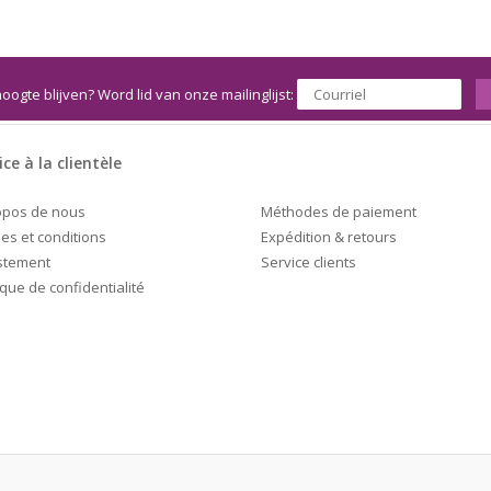
hoogte blijven? Word lid van onze mailinglijst:
ice à la clientèle
Méthodes de paiement
opos de nous
Expédition & retours
es et conditions
Service clients
stement
ique de confidentialité