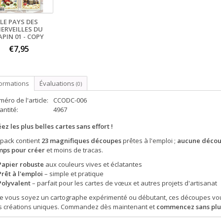
LE PAYS DES
ERVEILLES DU
APIN 01 - COPY
€7,95
formations
Évaluations
(0)
éro de l'article:
CCODC-006
ntité:
4967
ez les plus belles cartes sans effort !
 pack contient
23 magnifiques découpes
prêtes à l'emploi ;
aucune découp
mps pour créer
et moins de tracas.
Papier robuste
aux couleurs vives et éclatantes
Prêt à l'emploi
– simple et pratique
Polyvalent
– parfait pour les cartes de vœux et autres projets d'artisanat
e vous soyez un cartographe expérimenté ou débutant, ces découpes vous
s créations uniques. Commandez dès maintenant et
commencez sans plus