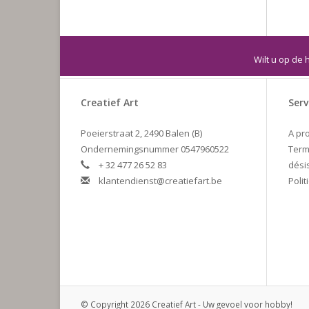
Wilt u op de 
Creatief Art
Serv
Poeierstraat 2, 2490 Balen (B)
A pr
Ondernemingsnummer 0547960522
Term
+ 32 477 26 52 83
dési
klantendienst@creatiefart.be
Polit
© Copyright 2026 Creatief Art - Uw gevoel voor hobby!