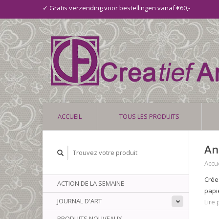
✓ Gratis verzending voor bestellingen vanaf €60,-
ACCUEIL
TOUS LES PRODUITS
An
Accue
Crée
ACTION DE LA SEMAINE
papi
JOURNAL D'ART
Lire p
PRODUITS NOUVEAUX