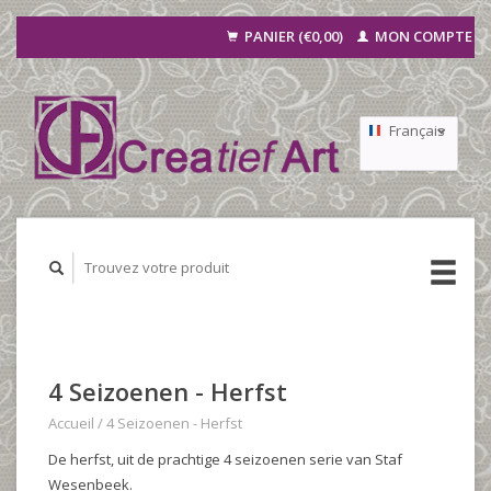
PANIER (€0,00)
MON COMPTE
Français
Nederlands
Deutsch
4 Seizoenen - Herfst
Accueil
/
4 Seizoenen - Herfst
De herfst, uit de prachtige 4 seizoenen serie van Staf
Wesenbeek.