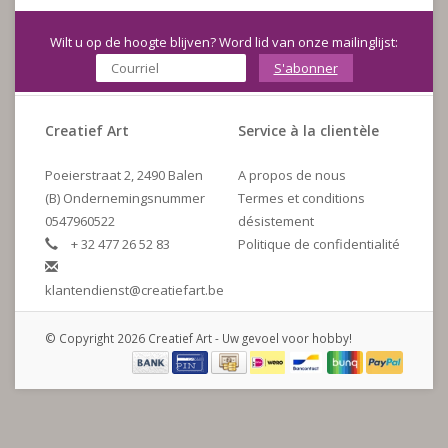
Wilt u op de hoogte blijven? Word lid van onze mailinglijst:
S'abonner
Creatief Art
Service à la clientèle
Poeierstraat 2, 2490 Balen
A propos de nous
(B) Ondernemingsnummer
Termes et conditions
0547960522
désistement
+ 32 477 26 52 83
Politique de confidentialité
klantendienst@creatiefart.be
© Copyright 2026 Creatief Art - Uw gevoel voor hobby!