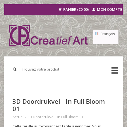
PANIER (€0,00)
MON COMPTE
Français
Nederlands
Deutsch
3D Doordrukvel - In Full Bloom
01
Accueil
/
3D Doordrukvel - In Full Bloom 01
Cette feuille autocopiant est facile à imprimer. Vous