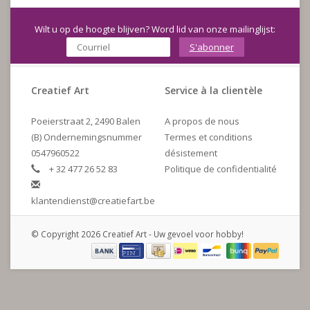
Wilt u op de hoogte blijven? Word lid van onze mailinglijst:
S'abonner
Creatief Art
Service à la clientèle
Poeierstraat 2, 2490 Balen
A propos de nous
(B) Ondernemingsnummer
Termes et conditions
0547960522
désistement
+ 32 477 26 52 83
Politique de confidentialité
klantendienst@creatiefart.be
© Copyright 2026 Creatief Art - Uw gevoel voor hobby!