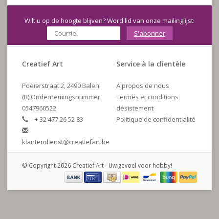
Wilt u op de hoogte blijven? Word lid van onze mailinglijst:
S'abonner
Creatief Art
Service à la clientèle
Poeierstraat 2, 2490 Balen
A propos de nous
(B) Ondernemingsnummer
Termes et conditions
0547960522
désistement
+ 32 477 26 52 83
Politique de confidentialité
klantendienst@creatiefart.be
© Copyright 2026 Creatief Art - Uw gevoel voor hobby!