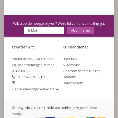
Wilt u op de hoogte blijven? Word lid van onze mailinglijst:
Abonnieren
Creatief Art
Kundendienst
Poeierstraat 2, 2490 Balen
über uns
(B) Ondernemingsnummer
Allgemeine
0547960522
Geschäftsbedingungen
+ 32 477 26 52 83
Dementi
Datenschutz
klantendienst@creatiefart.be
© Copyright 2026 Ein Gefühl von Hobby! - Uw gevoel voor
hobby!