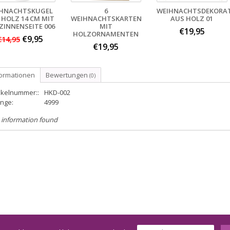
IHNACHTSKUGEL
6
WEIHNACHTSDEKORA
 HOLZ 14 CM MIT
WEIHNACHTSKARTEN
AUS HOLZ 01
ZINNENSEITE 006
MIT
€19,95
HOLZORNAMENTEN
€9,95
€14,95
€19,95
formationen
Bewertungen
(0)
ikelnummer::
HKD-002
nge:
4999
 information found