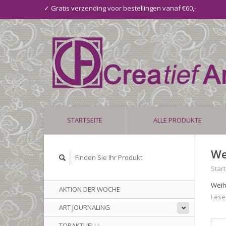
✓ Gratis verzending voor bestellingen vanaf €60,-
STARTSEITE
ALLE PRODUKTE
We
Start
Weih
AKTION DER WOCHE
Lese
ART JOURNALING
TOPAKTUELL!