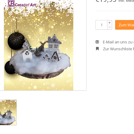
Inkl. MwSt
+
Zum War
-
E-Mail an uns zu
Zur Wunschliste