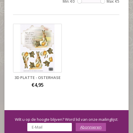
Min: €
0
Max: €
5
3D PLATTE - OSTERHASE
€4,95
Wilt u op de hoogte blijven? Word lid van onze mailinglijst:
Abonnieren