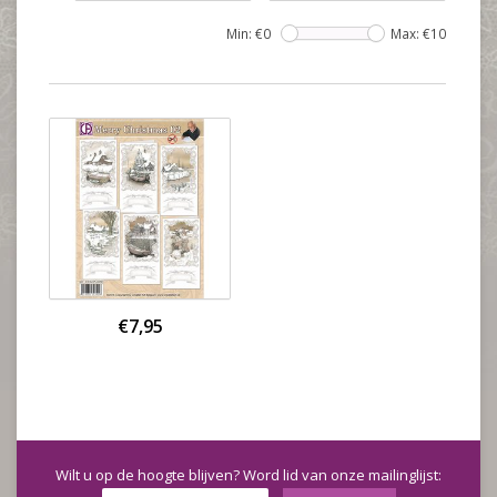
Min: €
0
Max: €
10
€7,95
Wilt u op de hoogte blijven? Word lid van onze mailinglijst: