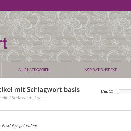
ALLE KATEGORIEN
INSPIRATIONSECKE
tikel mit Schlagwort basis
Min: €
0
seite
/
Schlagworte
/
basis
e Produkte gefunden!...