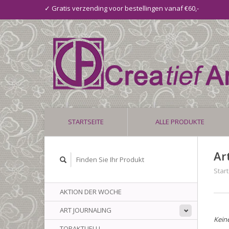
✓ Gratis verzending voor bestellingen vanaf €60,-
STARTSEITE
ALLE PRODUKTE
Ar
Start
AKTION DER WOCHE
ART JOURNALING
Kein
TOPAKTUELL!